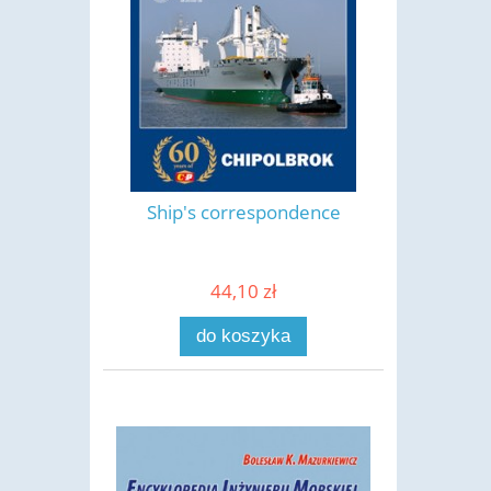
Ship's correspondence
44,10 zł
do koszyka