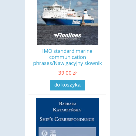
IMO standard marine
communication
phrases/Nawigacyjny słownik
fr
39,00 zł
do koszyka