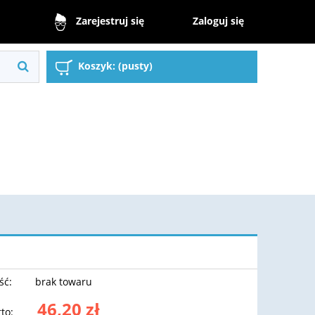
Zaloguj się
Zarejestruj się
Koszyk:
(pusty)
ść:
brak towaru
46,20 zł
to: