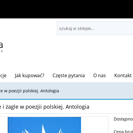
cje
Jak kupować?
Częste pytania
O nas
Kontakt
e w poezjii polskiej. Antologia
 i żagle w poezjii polskiej. Antologia
Dostępno
Cena brut