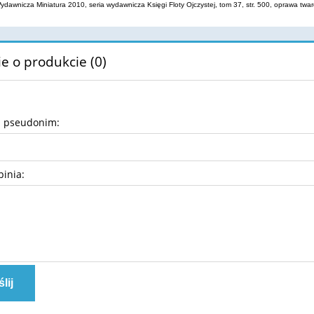
ydawnicza Miniatura 2010, seria wydawnicza Księgi Floty Ojczystej, tom 37, str. 500, oprawa tw
e o produkcie (0)
b pseudonim:
pinia:
lij