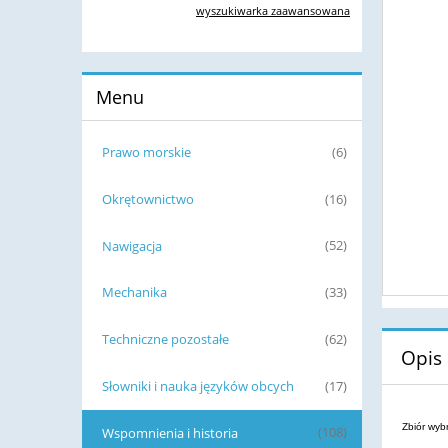
wyszukiwarka zaawansowana
Menu
Prawo morskie
(6)
Okrętownictwo
(16)
Nawigacja
(52)
Mechanika
(33)
Techniczne pozostałe
(62)
Opis
Słowniki i nauka języków obcych
(17)
Zbiór wyb
Wspomnienia i historia
(108)