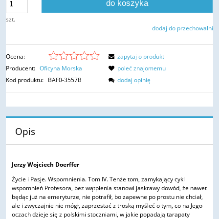
do koszyka
szt.
dodaj do przechowalni
Ocena:
zapytaj o produkt
Producent:
Oficyna Morska
poleć znajomemu
Kod produktu:
BAF0-3557B
dodaj opinię
Opis
Jerzy Wojciech Doerffer
Życie i Pasje. Wspomnienia. Tom IV. Tenże tom, zamykający cykl
wspomnień Profesora, bez wątpienia stanowi jaskrawy dowód, że nawet
będąc już na emeryturze, nie potrafił, bo zapewne po prostu nie chciał,
ale i zwyczajnie nie mógł, zaprzestać z troską myśleć o tym, co na Jego
oczach dzieje się z polskimi stoczniami, w jakie popadają tarapaty