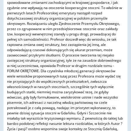
spowodowane zmianami zachodzącymi w krajowej gospodarce, i jak
zgubnie one wpływają na otoczenie kooperacyjne stoczni. To właśnie w
pierwszych latach Profesorskiej emerytury nastąpił rozpad
dotychczasowej struktury organizacyjnej w polskim przemyśle
okrętowym. Rozwiązaniu uległo Zjednoczenie Przemysłu Okrętowego,
przez co zgrupowane w nim przedsiębiorstwa: stocznie oraz zakłady
tzw. kooperacji wewnętrznej stanęły u progu drogi, prowadzącej do
pełnej ich samodzielności. Profesor doszedł więc do wniosku, że tak
raptowna zmiana owej struktury, bez zastąpienia jej inną, ale
odpowiadającą czasowi dokonujących się akurat przemian, może
zaowocować przykrymi skutkami. O procesie tworzenia tej niejako
zastępczej struktury organizacyjnej, tyle że na zasadzie dobrowolnego
w niej uczestnictwa, opowiada Profesor w drugim rozdziale tomu -
FORUM OKRĘTOWE. Dla czytelnika młodszej generacji okrętowców
wiele wniosków proponowanych tutaj przez Profesora może wydać się
nie przystających do współczesnych przekształceń, zwłaszcza
własnościowych w naszych stoczniach, szczególnie tych wyłącznie
budujących statki, niemniej można zaryzykować tezę, że gdyby
wówczas, gdy były formułowane, wielokrotnie ustnie i nade wszystko
pisemnie, ich adresaci z naczelną władzą państwową na czele
potraktowali je z całą powagą, nadając im priorytet wykonawczy, to
pewnie dzisiaj sytuacja stoczni w Gdańsku. Gdyni i Szczecinie nie
miałaby tak wyraziście kryzysowego wymiaru. Z pewnością do takiej lub
bardzo podobnej refleksji nasunie lektura rozdziałów, w których Autor ?
Życia i pasji? osobno wspomina swoje kontakty ze Stocznią Gdańską,