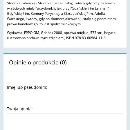
Stocznią Gdyńską i Stocznią Szczecińską; i wtedy gdy przy nazwach
właściwych miały ?przydomki?, jak przy ?Gdańskiej? im Lenina, ?
Gdyńskiej? im. Komuny Paryskiej, a ?Szczecińskiej? im. Adolfa
Warskiego, i wtedy, gdy po skomercjalizowaniu stały się podmiotami
prawa handlowego, to jest spółkami akcyjnymi...
Wydawca: FPPOiGM, Gdańsk 2008, oprawa miękka, 575 str., bogato
ilustrowana archiwalnymi zdjęciami, ISBN 978 83-60584-11-8
Opinie o produkcie (0)
Imię lub pseudonim:
Twoja opinia: